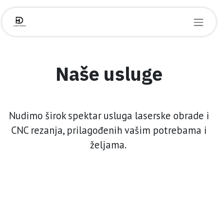
Skip to Content
Naše usluge
Nudimo širok spektar usluga laserske obrade i
CNC rezanja, prilagođenih vašim potrebama i
željama.